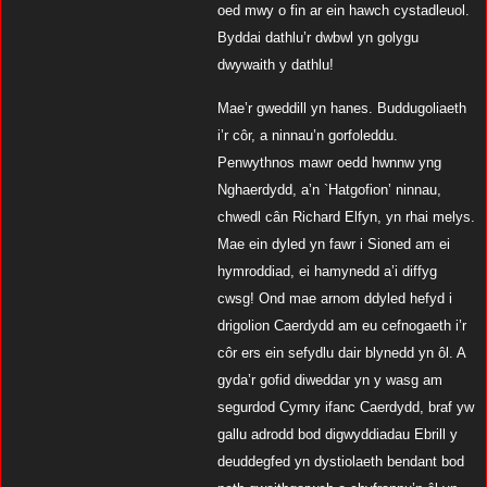
oed mwy o fin ar ein hawch cystadleuol.
Byddai dathlu’r dwbwl yn golygu
dwywaith y dathlu!
Mae’r gweddill yn hanes. Buddugoliaeth
i’r côr, a ninnau’n gorfoleddu.
Penwythnos mawr oedd hwnnw yng
Nghaerdydd, a’n `Hatgofion’ ninnau,
chwedl cân Richard Elfyn, yn rhai melys.
Mae ein dyled yn fawr i Sioned am ei
hymroddiad, ei hamynedd a’i diffyg
cwsg! Ond mae arnom ddyled hefyd i
drigolion Caerdydd am eu cefnogaeth i’r
côr ers ein sefydlu dair blynedd yn ôl. A
gyda’r gofid diweddar yn y wasg am
segurdod Cymry ifanc Caerdydd, braf yw
gallu adrodd bod digwyddiadau Ebrill y
deuddegfed yn dystiolaeth bendant bod