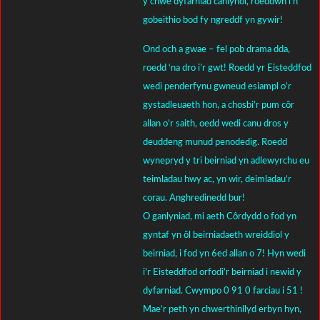
y chwe dyfarniad canlynol, roeddwn i’n
gobeithio bod fy ngreddf yn gywir!
Ond och a gwae – fel pob drama dda,
roedd ‘na dro i’r gwt! Roedd yr Eisteddfod
wedi penderfynu gwneud esiampl o’r
gystadleuaeth hon, a chosbi’r pum côr
allan o’r saith, oedd wedi canu dros y
deuddeng munud penodedig. Roedd
wynepryd y tri beirniad yn adlewyrchu eu
teimladau hwy ac, yn wir, deimladau’r
corau. Anghredinedd bur!
O ganlyniad, mi aeth Côrdydd o fod yn
gyntaf yn ôl beirniadaeth wreiddiol y
beirniad, i fod yn 6ed allan o 7! Hyn wedi
i’r Eisteddfod orfodi’r beirniad i newid y
dyfarniad. Cwympo 0 91 0 farciau i 51 !
Mae’r peth yn chwerthinllyd erbyn hyn,