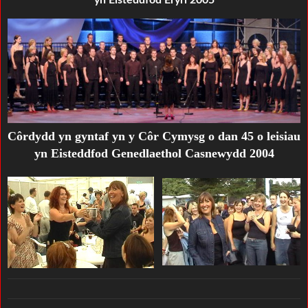
yn Eisteddfod Eryri 2005
Côrdydd yn gyntaf yn y Côr Cymysg o dan 45 o leisiau
yn Eisteddfod Genedlaethol Casnewydd 2004