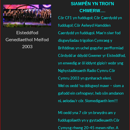
SIAMPÊN YN TROI’N
CHWERW…
.
Côr CF1 yn fuddugol; Côr Caerdydd yn
fuddugol; Côr Aelwyd Hamdden
Eisteddfod
Caerdydd yn fuddugol. Mae’n siwr fod
Genedlaethol Meifod
disgwyliadau trigolion Cymraeg y
2003
Brifddinas yn uchel gogyfer perfformiad
Côrdydd ar ddydd Gwener yr Eisteddfod,
yn enwedig ar ôl iddynt gipio’r wobr yng
Nghystadleuaeth Radio Cymru Côr
Cymru 2003 yn gynharach eleni.
Wel os oedd ‘na ddisgwyl mawr – siom a
gafodd ein cefnogwyr, heb sôn amdanon
ni, aelodau’r côr. Siomedigaeth lem!!!
Mi oedd yna 7 côr yn brwydro am y
fuddugoliaeth yn y gystadleuaeth Côr
Cymysg rhwng 20-45 mewn nifer. A