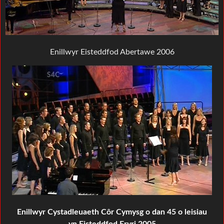
Enillwyr Eisteddfod Abertawe 2006
Enillwyr Cystadleuaeth Côr Cymysg o dan 45 o leisiau