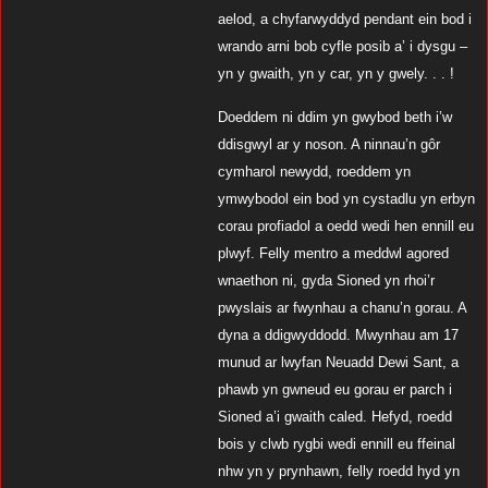
aelod, a chyfarwyddyd pendant ein bod i
wrando arni bob cyfle posib a’ i dysgu –
yn y gwaith, yn y car, yn y gwely. . . !
Doeddem ni ddim yn gwybod beth i’w
ddisgwyl ar y noson. A ninnau’n gôr
cymharol newydd, roeddem yn
ymwybodol ein bod yn cystadlu yn erbyn
corau profiadol a oedd wedi hen ennill eu
plwyf. Felly mentro a meddwl agored
wnaethon ni, gyda Sioned yn rhoi’r
pwyslais ar fwynhau a chanu’n gorau. A
dyna a ddigwyddodd. Mwynhau am 17
munud ar lwyfan Neuadd Dewi Sant, a
phawb yn gwneud eu gorau er parch i
Sioned a’i gwaith caled. Hefyd, roedd
bois y clwb rygbi wedi ennill eu ffeinal
nhw yn y prynhawn, felly roedd hyd yn