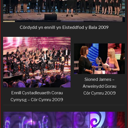
Côrdydd yn ennill yn Eisteddfod y Bala 2009
Sioned James –
Arweinydd Gorau
Ennill Cystadleuaeth Corau
Côr Cymru 2009
Cymysg – Côr Cymru 2009