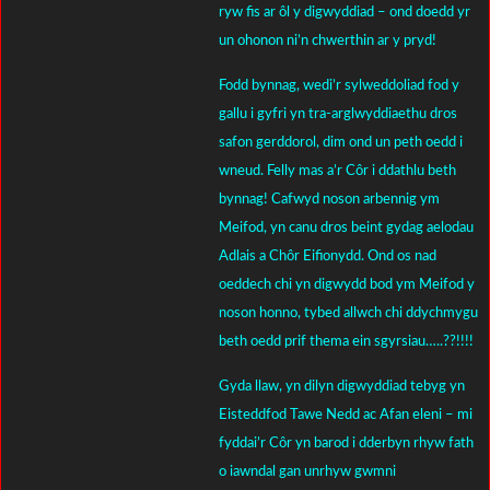
ryw fis ar ôl y digwyddiad – ond doedd yr
un ohonon ni’n chwerthin ar y pryd!
Fodd bynnag, wedi’r sylweddoliad fod y
gallu i gyfri yn tra-arglwyddiaethu dros
safon gerddorol, dim ond un peth oedd i
wneud. Felly mas a’r Côr i ddathlu beth
bynnag! Cafwyd noson arbennig ym
Meifod, yn canu dros beint gydag aelodau
Adlais a Chôr Eifionydd. Ond os nad
oeddech chi yn digwydd bod ym Meifod y
noson honno, tybed allwch chi ddychmygu
beth oedd prif thema ein sgyrsiau…..??!!!!
Gyda llaw, yn dilyn digwyddiad tebyg yn
Eisteddfod Tawe Nedd ac Afan eleni – mi
fyddai’r Côr yn barod i dderbyn rhyw fath
o iawndal gan unrhyw gwmni