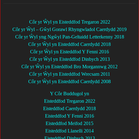
Côr yr Ŵyl yn Eisteddfod Tregaron 2022
Côr yr Ŵyl – Gŵyl Gorawl Rhyngwladol Caerdydd 2019
Côr yr Ŵyl yng Ngŵyl Pan-Geltaidd Letterkenny 2018
Côr yr Ŵyl yn Eisteddfod Caerdydd 2018
Côr yr Ŵyl yn Eisteddfod Y Fenni 2016
Côr yr Ŵyl yn Eisteddfod Dinbych 2013
Côr yr Ŵyl yn Eisteddfod Bro Morgannwg 2012
Côr yr Ŵyl yn Eisteddfod Wrecsam 2011
Côr yr Ŵyl yn Eisteddfod Caerdydd 2008
Y Côr Buddugol yn
Eisteddfod Tregaron 2022
Eisteddfod Caerdydd 2018
Eisteddfod Y Fenni 2016
Eisteddfod Meifod 2015
Eisteddfod Llanelli 2014
Eisteddfod Dinbych 2013