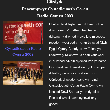
C
ôrdydd
Pencampwyr Cystadleuaeth Corau
Radio Cymru 2003
Ebrill y deuddegfed yng Nghaerdydd –
dwy ffeinal, a’r cyffro’n heintus wrth
ddisgwyl y diwrnod mawr. Ers misoedd,
roeddem wedi bod yn dilyn trywydd Clwb
Cystadleuaeth Radio
Rygbi Cymry Caerdydd i’w ffeinal yn
Cymru 2003
Stadiwm y Mileniwm, a’r achlysur wedi
ei glustnodi yn ein dyddiaduron yn barod.
Ond rhaid oedd newid ein cynlluniau pan
ddaeth y newyddion fod ein côr ni,
Côrdydd, drwyddo i ganu yn ffeinal
Cystadleuaeth Corau Radio Cymru yn
Neuadd Dewi Sant ar yr un dyddiad.
Roedd diwrnod llawn cynnwrf ar y
gorwel.