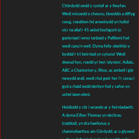
Chôrdydd oedd y cyntaf ar y llwyfan.
Wedi misoedd o chwysu, bloeddio a diffyg
cwsg, roeddwn fel arweinydd yn hollol
sicr na allai’r 45 aelod bochgoch (o
ganlyniad i wres tanbaid y Pafiliwn) fod
wedi canu’n well. Dyma felly obeithio y
byddai’r tri beirniad yn cytuno! Wedi
dweud hyn, roedd yr hen ‘elynion’, Adlais,
ABC a Chantorion y, Rhos, ac ambell i gôr
newydd arall, wedi rhoi gwir her i’r corau i
gyd a rhaid oedd derbyn fod y safon yn
uchel iawn eleni.
Heidiodd y côr i wrando ar y feirniadaeth.
A dyma Eifion Thomas yn dechrau
traddodi, yn dra haelionus a
chanmoliaethus am Gôrdydd; ac o glywed