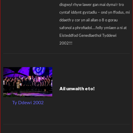
disgwyl rhyw lawer gan mai dyma’r tro
cyntaf iddynt gystadlu – ond yn ffodus, mi
ddaeth y cor yn ail allan o 8 o gorau
safonol a phrofiadol….felly ymlaen a ni at
Eisteddfod Genedlaethol Tyddewi
2002!!!
Ail unwaith eto!
Ty Ddewi 2002