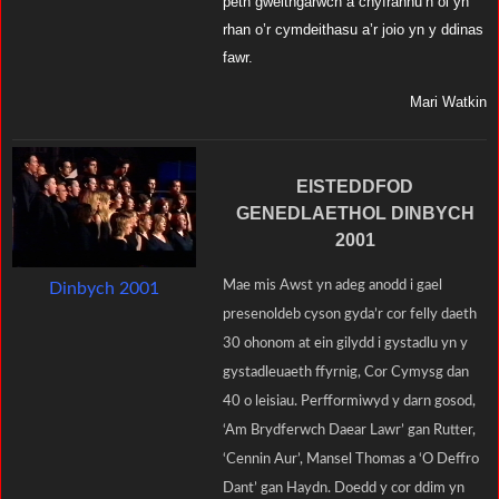
peth gweithgarwch a chyfrannu’n ôl yn
rhan o’r cymdeithasu a’r joio yn y ddinas
fawr.
Mari Watkin
EISTEDDFOD
GENEDLAETHOL DINBYCH
2001
Mae mis Awst yn adeg anodd i gael
Dinbych 2001
presenoldeb cyson gyda’r cor felly daeth
30 ohonom at ein gilydd i gystadlu yn y
gystadleuaeth ffyrnig, Cor Cymysg dan
40 o leisiau. Perfformiwyd y darn gosod,
‘Am Brydferwch Daear Lawr’ gan Rutter,
‘Cennin Aur’, Mansel Thomas a ‘O Deffro
Dant’ gan Haydn. Doedd y cor ddim yn