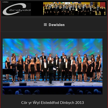
Mynd
i'r
cynnwys
Côrdydd
Dewislen
Côr yr Ŵyl Eisteddfod Dinbych 2013