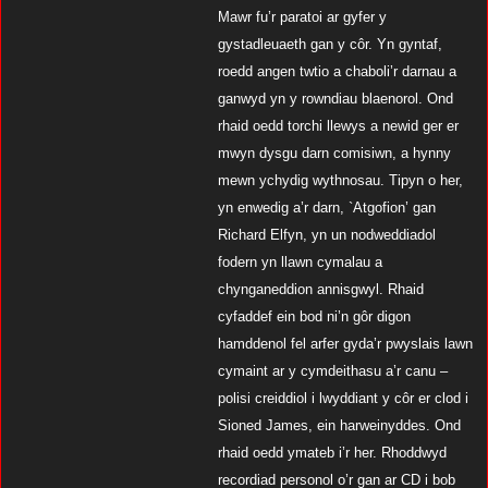
Mawr fu’r paratoi ar gyfer y
gystadleuaeth gan y côr. Yn gyntaf,
roedd angen twtio a chaboli’r darnau a
ganwyd yn y rowndiau blaenorol. Ond
rhaid oedd torchi llewys a newid ger er
mwyn dysgu darn comisiwn, a hynny
mewn ychydig wythnosau. Tipyn o her,
yn enwedig a’r darn, `Atgofion’ gan
Richard Elfyn, yn un nodweddiadol
fodern yn llawn cymalau a
chynganeddion annisgwyl. Rhaid
cyfaddef ein bod ni’n gôr digon
hamddenol fel arfer gyda’r pwyslais lawn
cymaint ar y cymdeithasu a’r canu –
polisi creiddiol i lwyddiant y côr er clod i
Sioned James, ein harweinyddes. Ond
rhaid oedd ymateb i’r her. Rhoddwyd
recordiad personol o’r gan ar CD i bob